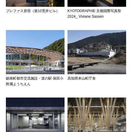
プレファス原宿（第10荒井ビル）
KYOTOGRAPHIE 京都国際写真祭
2024_ Viviane Sassen
鋸南町都市交流施設・道の駅 保田小
高知県本山町庁舎
附属ようちえん