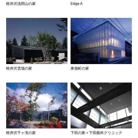
軽井沢浅間山の家
Edge A
軽井沢雲場の家
東嶺町の家
軽井沢千ヶ滝の家
下田の家＋下田眼科クリニック