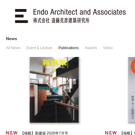
News
All News
Event & Lecture
Publications
Awards
Video
【掲載】新建築 2026年7月号
【掲載】GA