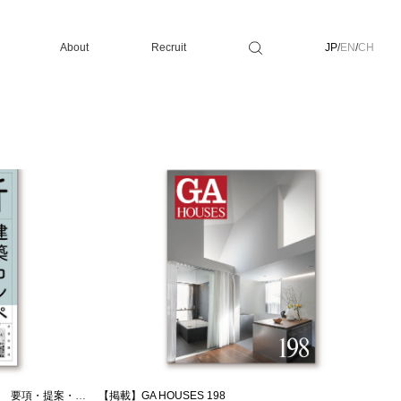
About
Recruit
JP
/
EN
/
CH
【掲載】分析 建築コンペ・プロポーザル 要項・提案・グラフィックを読み解く
【掲載】GA HOUSES 198