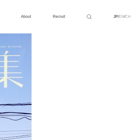
About
Recruit
JP
/
EN
/
CH