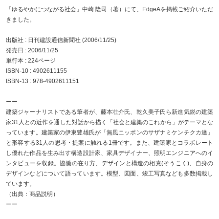
「ゆるやかにつながる社会」中崎 隆司（著）にて、EdgeAを掲載ご紹介いただ
きました。
出版社 : 日刊建設通信新聞社 (2006/11/25)
発売日 : 2006/11/25
単行本 : 224ページ
ISBN-10 : 4902611155
ISBN-13 : 978-4902611151
ーー
建築ジャーナリストである筆者が、藤本壮介氏、乾久美子氏ら新進気鋭の建築
家31人との近作を通した対話から描く「社会と建築のこれから」がテーマとな
っています。建築家の伊東豊雄氏が「無風ニッポンのサザナミケンチクカ達」
と形容する31人の思考・提案に触れる1冊です。また、建築家とコラボレート
し優れた作品を生み出す構造設計家、家具デザイナー、照明エンジニアへのイ
ンタビューを収録。協働の在り方、デザインと構造の相克(そうこく)、自身の
デザインなどについて語っています。模型、図面、竣工写真なども多数掲載し
ています。
（出典：商品説明）
ーー