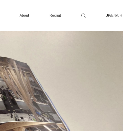
About
Recruit
JP
/
EN
/
CH