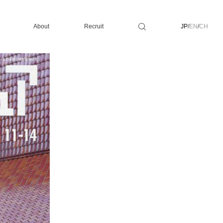
About
Recruit
JP
/
EN
/
CH