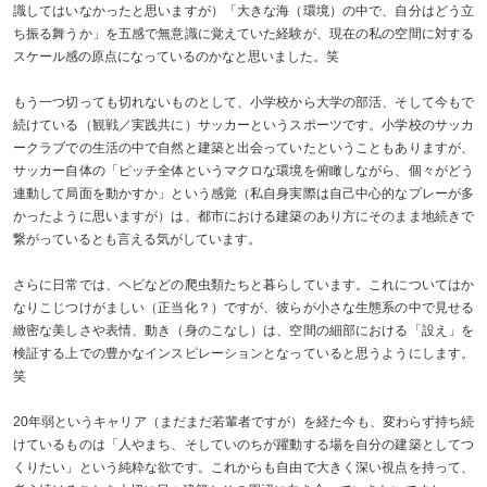
識してはいなかったと思いますが）「大きな海（環境）の中で、自分はどう立
ち振る舞うか」を五感で無意識に覚えていた経験が、現在の私の空間に対する
スケール感の原点になっているのかなと思いました。笑
もう一つ切っても切れないものとして、小学校から大学の部活、そして今もで
続けている（観戦／実践共に）サッカーというスポーツです。小学校のサッカ
ークラブでの生活の中で自然と建築と出会っていたということもありますが、
サッカー自体の「ピッチ全体というマクロな環境を俯瞰しながら、個々がどう
連動して局面を動かすか」という感覚（私自身実際は自己中心的なプレーが多
かったように思いますが）は、都市における建築のあり方にそのまま地続きで
繋がっているとも言える気がしています。
さらに日常では、ヘビなどの爬虫類たちと暮らしています。これについてはか
なりこじつけがましい（正当化？）ですが、彼らが小さな生態系の中で見せる
緻密な美しさや表情、動き（身のこなし）は、空間の細部における「設え」を
検証する上での豊かなインスピレーションとなっていると思うようにします。
笑
20年弱というキャリア（まだまだ若輩者ですが）を経た今も、変わらず持ち続
けているものは「人やまち、そしていのちが躍動する場を自分の建築としてつ
くりたい」という純粋な欲です。これからも自由で大きく深い視点を持って、