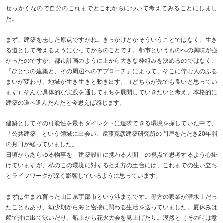
せっかくなので自分のこれまでとこれからについて考えてみることにしまし
た。
まず、建築を志した原点ですかね。きっかけとかそういうことではなく、生き
る道として考えるようになってからのことです。都市というものへの興味が強
かったのですが、都市計画のように上から大きな枠組みを決めるのではなく、
「ひとつの建築と、その周辺へのアプローチ」によって、そこに佇む人のふる
まいが変わり、地域が生き生きと動き出す。（どちらが先でも良いと思ってい
ます）そんな具体的な実践を通してまちを展開していきたいと考え、本格的に
建築の道へ進んだんだと今思えば感じます。
建築としてその可能性を最もダイレクトに追求できる環境を探していた中で、
「公共建築」という領域に出会い、遠藤克彦建築研究所の門戸をたたき20年弱
の月日が経っていました。
日頃からあらゆる物事を「建築設計に携わる人間」の視点で思考するよう心掛
けていますが、私のこの環境に対する捉え方の土台には、これまでの生い立ち
とライフワークが深く影響しているように思っています。
まずは生まれ育った山口県宇部市という港まちです。母方の家業が潜水士だっ
たこともあり、幼少期から海と密接に関わる生活を送っていました。夏休みは
船で沖に出て泳いだり、船上から花火大会を見上げたり。漠然と（その時は意