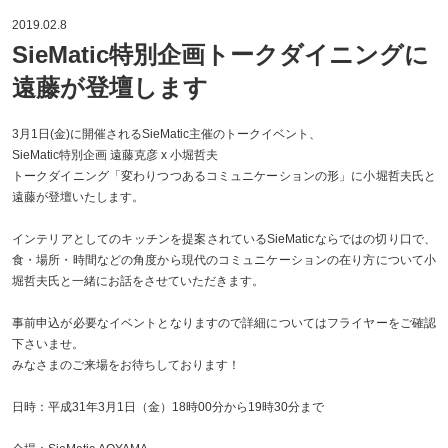
2019.02.8
SieMatic特別企画トークダイニングに
遠藤が登壇します
3月1日(金)に開催されるSieMatic主催のトークイベント、
SieMatic特別企画 遠藤克彦 x 小堀哲夫
トークダイニング「変わりつつあるコミュニケーションの形」に小堀哲夫氏と
遠藤が登壇いたします。
インテリアとしてのキッチンを提案されているSieMaticならではの切り口で、
食・場所・時間などの角度から現代のコミュニケーションの在り方について小
堀哲夫氏と一緒にお話をさせていただきます。
事前申込が必要なイベントとなりますので詳細についてはフライヤーをご確認
下さいませ。
みなさまのご来場をお待ちしております！
日時：平成31年3月1日（金）18時00分から19時30分まで