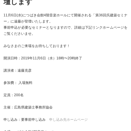
壇します
11月6日(水)につばき会館4階音楽ホールにて開催される「第36回呉建築セミナ
ー」に遠藤が登壇いたします。
事前申込が必要なセミナーとなりますので、詳細は下記リンクホームページを
ご覧くださいませ。
みなさまのご来場をお待ちしております！
開演日時：2019年11月6日（水）18時〜20時終了
講演者：遠藤克彦
参加費： 入場無料
定員：200名
主催：広島県建築士事務所協会
申し込み：要事前申し込み
申し込み先ホームページ