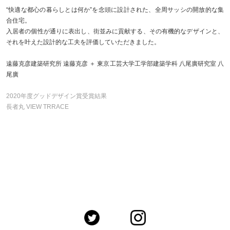
“快適な都心の暮らしとは何か”を念頭に設計された、全周サッシの開放的な集
合住宅。
入居者の個性が通りに表出し、街並みに貢献する、その有機的なデザインと、
それを叶えた設計的な工夫を評価していただきました。
遠藤克彦建築研究所 遠藤克彦 ＋ 東京工芸大学工学部建築学科 八尾廣研究室 八
尾廣
2020年度グッドデザイン賞受賞結果
長者丸 VIEW TRRACE